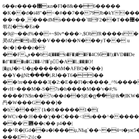
6��e����޶ѫn�FI�8&��6�����
�K��d�i48"�<�#��7��79Jb�kY��
��>��_���dMs�����`ƜF2��T��޴��G�UC"@I
쮞Z[�o�Ea�
�9@~��d%��+~$0v*���>,$ObfR����s
㚑dZp�[u殷��V���f��N���yT�� u
�c�}���z�/
��Fڥ��ƅ4[���o�F�)��F�4C9ȱ�!);�VD��De
�d"�I��u�G2��-\?f�`p�A�L;��|�O!
[�gҳJ�l~U�g�����hM�AFBQ�?��}
��Y�ģNէ����|.RJ��T6�l��
��!re�����3[�2:�E��Fl�r����_^%����
�vH>���M�-S�7s�h����M��'v�#;%
����FN$n��7o��d��SjE�ը��@&�|IKW
冎�W���G���]�
�b���`{k�R�����1�(
�WCv��:H���'ƹ��C���<1u���^�����
���\݋��c�� p4��|
��^R�[Gd��a�l���џ,NƄg`��~�4=t�yѥ
���E~2\{c�