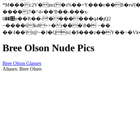
*M���c2V�)m{�s%��=Y���e��B�rw͠(�
����|7�^4«��'B��-���x-
׺��6n��R��-'�������q4�յQ2
~����6$o8+>�r���\8�
~��
Bree Olson Nude Pics
Bree Olson Glasses
Aliases: Bree Olsen