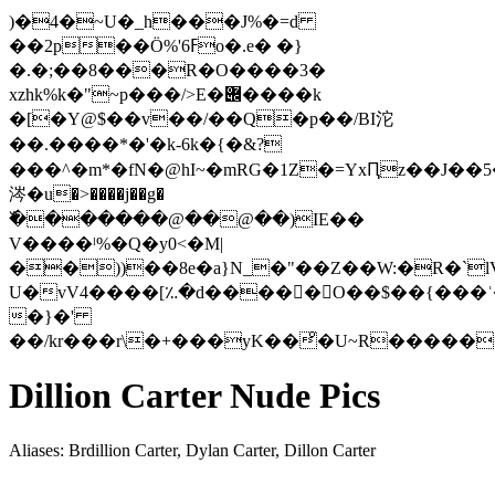
)�4�~U�_h���J%�=d
��2p��Ö%'ߓ6o�.e� �}
�.�;�
�8���R�O����3�
xzhk%k�"~p���/>E�݌����k
�[�Y@$��v��/�
�Q�p��/BI沱
��.����*�'�k-6k�{�&?
���^�m*�fN�@hI~�mRG�1Z�=YxԤz��J��
涔�u�>����j��g�
߰�������@��@��)IE��
V����ˡ%�Q�y0<�M|
��))��8e�a}N_�"��Z��W:�R�`
U�vV4����[؉�d�����O��$��{���ʿ�
�}�'
Dillion Carter Nude Pics
Aliases: Brdillion Carter, Dylan Carter, Dillon Carter